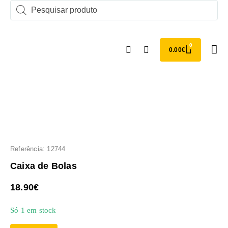
0
0.00
€
Comprar 
Torr
Referência: 12744
Caixa de Bolas
18.90
€
Só 1 em stock