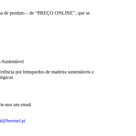
ágina de produto – de “PREÇO ONLINE”, que se
-Sustentável
ferência por brinquedos de madeira sustentáveis e
lógicos
ie-nos um email
al@beemel.pt