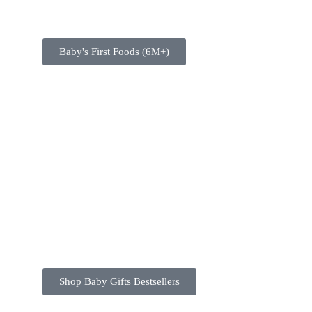
Baby's First Foods (6M+)
Shop Baby Gifts Bestsellers