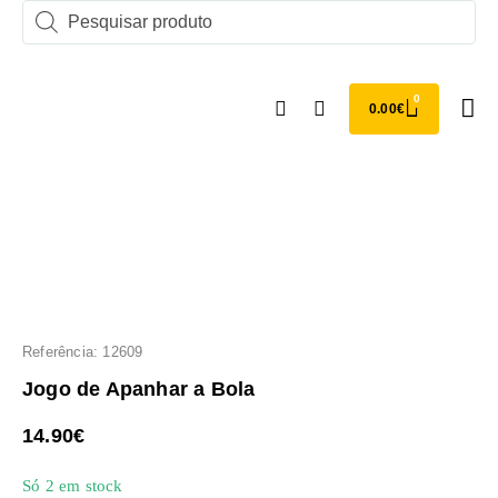
0
0.00
€
Comprar 
Torr
Referência: 12609
Jogo de Apanhar a Bola
14.90
€
Só 2 em stock