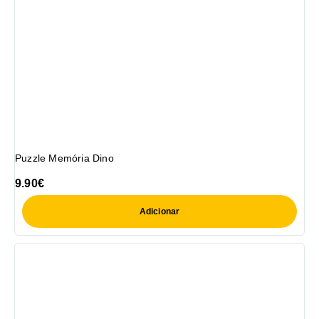
Puzzle Memória Dino
9.90
€
Adicionar