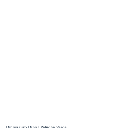
Dinossauro Dino | Peluche Verde