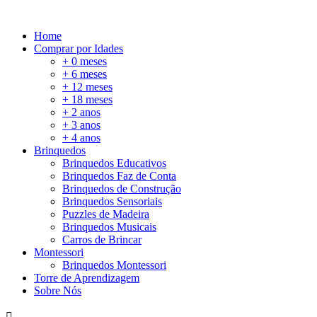
Home
Comprar por Idades
+ 0 meses
+ 6 meses
+ 12 meses
+ 18 meses
+ 2 anos
+ 3 anos
+ 4 anos
Brinquedos
Brinquedos Educativos
Brinquedos Faz de Conta
Brinquedos de Construção
Brinquedos Sensoriais
Puzzles de Madeira
Brinquedos Musicais
Carros de Brincar
Montessori
Brinquedos Montessori
Torre de Aprendizagem
Sobre Nós