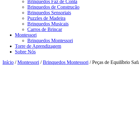
Brinquedos Faz de Conta
Brinquedos de Construção
Brinquedos Sensoriais
Puzzles de Madeira
Brinquedos Musicais
Carros de Brincar
Montessori
Brinquedos Montessori
Torre de Aprendizagem
Sobre Nós
Início
/
Montessori
/
Brinquedos Montessori
/ Peças de Equilíbrio Safa