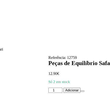
ri
Referência: 12759
Peças de Equilíbrio Safa
12.90
€
Só 2 em stock
Quantidade
Adicionar
de
Peças
de
Equilíbrio