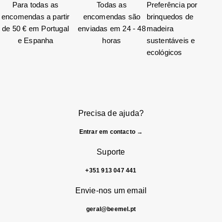
Para todas as
Todas as
Preferência por
encomendas a partir
encomendas são
brinquedos de
de 50 € em Portugal
enviadas em 24 - 48
madeira
e Espanha
horas
sustentáveis e
ecológicos
Precisa de ajuda?
Entrar em contacto →
Suporte
+351 913 047 441
Envie-nos um email
geral@beemel.pt