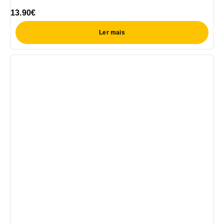
13.90
€
Ler mais