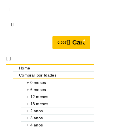
0
Cart
0.00
€
Home
Comprar por Idades
+ 0 meses
+ 6 meses
+ 12 meses
+ 18 meses
+ 2 anos
+ 3 anos
+ 4 anos