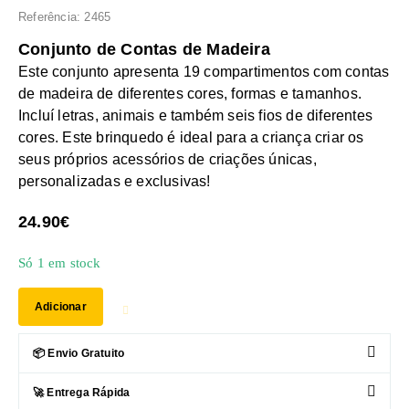
Referência: 2465
Conjunto de Contas de Madeira
Este conjunto apresenta 19 compartimentos com contas
de madeira de diferentes cores, formas e tamanhos.
Incluí letras, animais e também seis fios de diferentes
cores. Este brinquedo é ideal para a criança criar os
seus próprios acessórios de criações únicas,
personalizadas e exclusivas!
24.90
€
Só 1 em stock
Quantidade
de
Adicionar
Conjunto
de
Contas
📦 Envio Gratuito
de
Madeira
🚀 Entrega Rápida