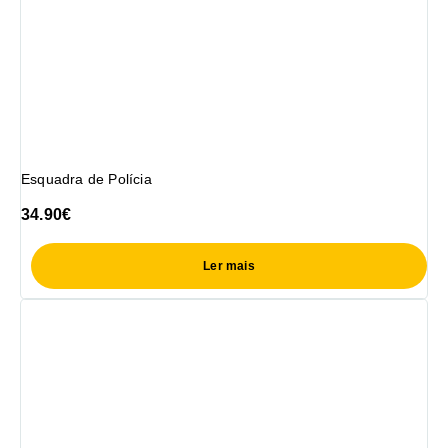
Esquadra de Polícia
34.90
€
Ler mais