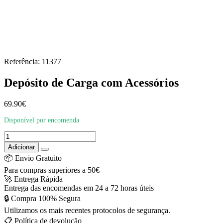
Referência: 11377
Depósito de Carga com Acessórios
69.90
€
Disponível por encomenda
Quantidade
de
Adicionar
Depósito
📦 Envio Gratuito
de
Para compras superiores a 50€
Carga
🚀 Entrega Rápida
com
Entrega das encomendas em 24 a 72 horas úteis
Acessórios
🔒 Compra 100% Segura
Utilizamos os mais recentes protocolos de segurança.
📋 Política de devolução