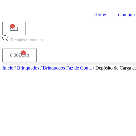
Home
Comprar 
0
Cart
Products
search
0
0.00
€
Cart
Início
/
Brinquedos
/
Brinquedos Faz de Conta
/ Depósito de Carga c