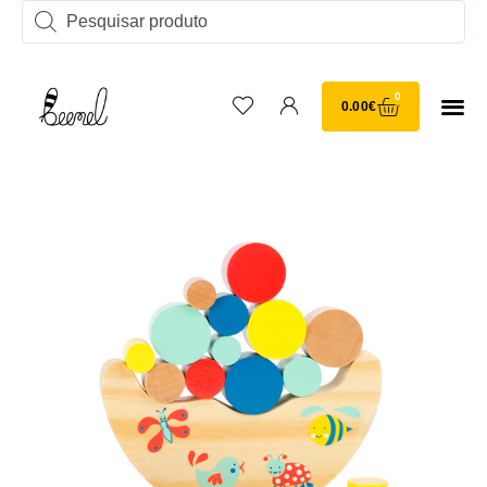
0
0.00
€