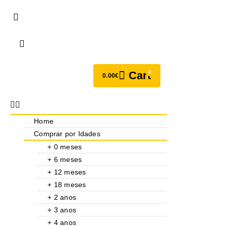
0
Cart
0.00
€
Home
Comprar por Idades
+ 0 meses
+ 6 meses
+ 12 meses
+ 18 meses
+ 2 anos
+ 3 anos
+ 4 anos